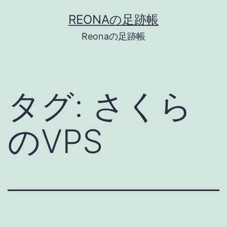
コ
REONAの足跡帳
ン
Reonaの足跡帳
テ
ン
ツ
タグ:
さくら
へ
ス
のVPS
キ
ッ
プ