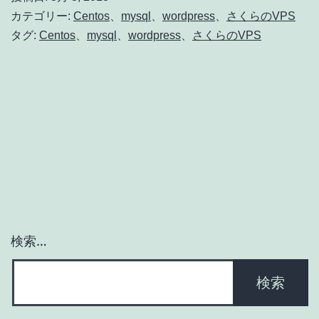
の
カテゴリー:
Centos
、
mysql
、
wordpress
、
さくらのVPS
VPS]wordpress
タグ:
Centos
、
mysql
、
wordpress
、
さくらのVPS
の
mysql
バ
ッ
ク
ア
ッ
プ
検索…