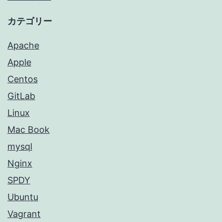
カテゴリー
Apache
Apple
Centos
GitLab
Linux
Mac Book
mysql
Nginx
SPDY
Ubuntu
Vagrant