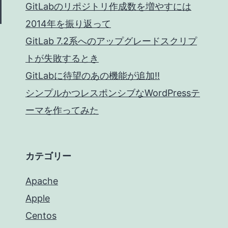
GitLabのリポジトリ作成数を増やすには
2014年を振り返って
GitLab 7.2系へのアップグレードスクリプ
トが失敗するとき
GitLabに待望のあの機能が追加!!
シンプルかつレスポンシブなWordPressテ
ーマを作ってみた
カテゴリー
Apache
Apple
Centos