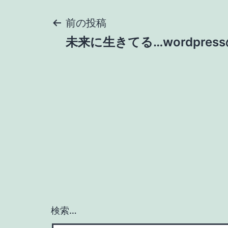
投
前の投稿
未来に生きてる…wordpre
稿
ナ
ビ
ゲ
ー
シ
検索…