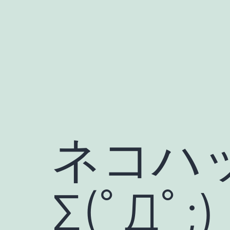
コ
ン
テ
ン
ツ
へ
ス
キ
ネコハ
ッ
プ
Σ(ﾟДﾟ;)