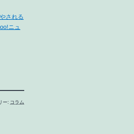
癒やされる
hoo!ニュ
リー:
コラム