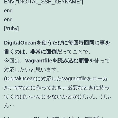
ENV["DIGITAL_SSH_KEYNAME"]
end
end
[/ruby]
DigitalOceanを使うたびに毎回毎回同じ事を
書くのは、非常に面倒だ
ってことで、
今回は、
Vagrantfileを読み込む順番
を使って
対応したいと思います。
(DigitalOceanに対応したVagrantfileをローカ
ル、gitなどに作っておき、必要なときに持っ
てくればいいんじゃないかとか)
げふん、げふ
ん‥