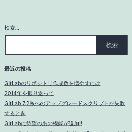
ー
シ
ョ
検索…
ン
最近の投稿
GitLabのリポジトリ作成数を増やすには
2014年を振り返って
GitLab 7.2系へのアップグレードスクリプトが失敗
するとき
GitLabに待望のあの機能が追加!!