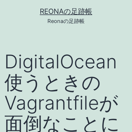
コ
REONAの足跡帳
ン
Reonaの足跡帳
テ
ン
ツ
DigitalOcean
へ
ス
使うときの
キ
ッ
Vagrantfileが
プ
面倒なことに