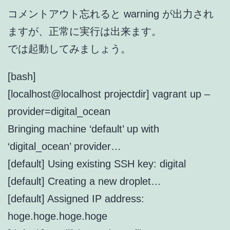
コメントアウト忘れると warning が出力され
ますが、正常に実行は出来ます。
では起動してみましょう。
[bash]
[localhost@localhost projectdir] vagrant up –
provider=digital_ocean
Bringing machine ‘default’ up with
‘digital_ocean’ provider…
[default] Using existing SSH key: digital
[default] Creating a new droplet…
[default] Assigned IP address:
hoge.hoge.hoge.hoge