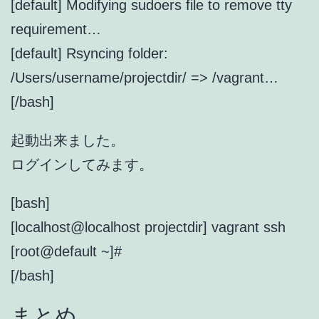
[default] Modifying sudoers file to remove tty
requirement…
[default] Rsyncing folder:
/Users/username/projectdir/ => /vagrant…
[/bash]
起動出来ました。
ログインしてみます。
[bash]
[localhost@localhost projectdir] vagrant ssh
[root@default ~]#
[/bash]
まとめ