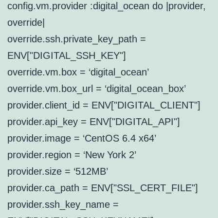
config.vm.provider :digital_ocean do |provider,
override|
override.ssh.private_key_path =
ENV["DIGITAL_SSH_KEY"]
override.vm.box = ‘digital_ocean’
override.vm.box_url = ‘digital_ocean_box’
provider.client_id = ENV["DIGITAL_CLIENT"]
provider.api_key = ENV["DIGITAL_API"]
provider.image = ‘CentOS 6.4 x64’
provider.region = ‘New York 2’
provider.size = ‘512MB’
provider.ca_path = ENV["SSL_CERT_FILE"]
provider.ssh_key_name =